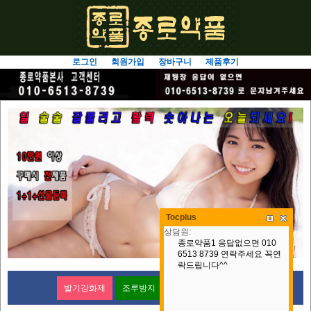
로그인
회원가입
장바구니
제품후기
Tocplus
발기강화제
조루방지
여성용
여성용젤